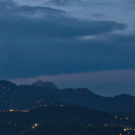
n cours de
vente de vi
yaume-uni
maintena
Maintenance en cours