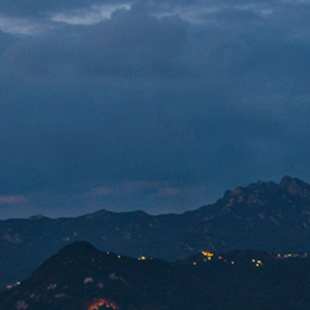
SIte e
ro