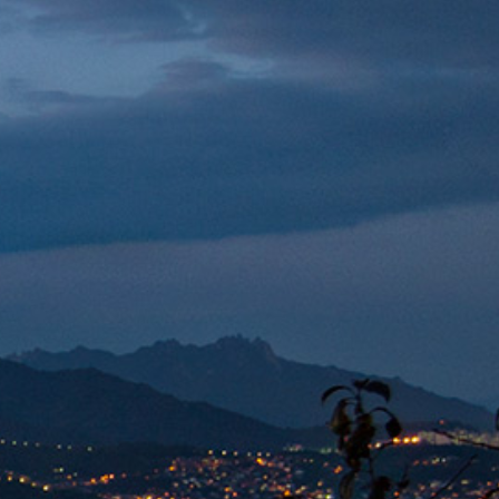
agra au
nce