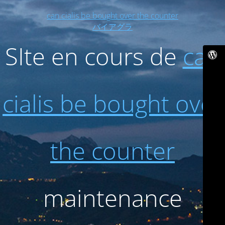
can cialis be bought over the counter
バイアグラ
SIte en cours de
can
cialis be bought over
the counter
maintenance