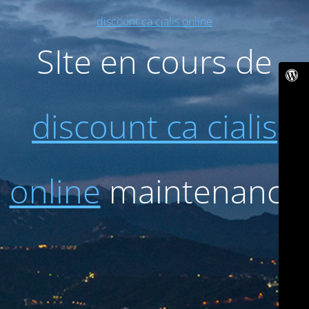
discount ca cialis online
SIte en cours de
discount ca cialis
online
maintenance